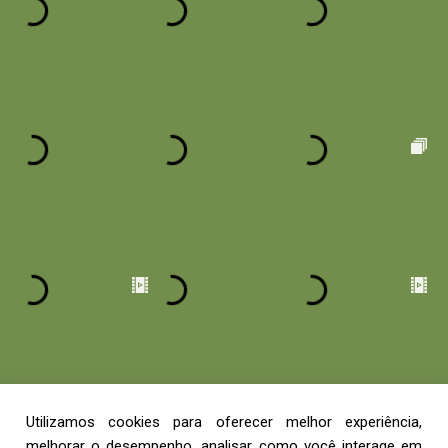
Utilizamos cookies para oferecer melhor experiência,
melhorar o desempenho, analisar como você interage em